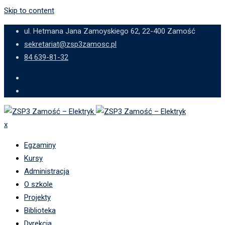
Skip to content
ul. Hetmana Jana Zamoyskiego 62, 22-400 Zamość
sekretariat@zsp3zamosc.pl
84 639-81-32
x
Egzaminy
Kursy
Administracja
O szkole
Projekty
Biblioteka
Dyrekcja