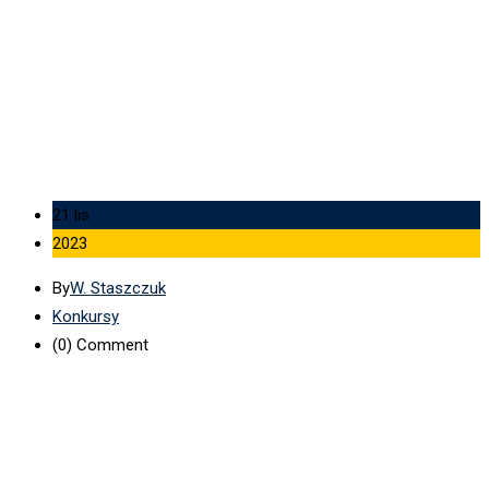
technicznej nt. Eksploatacja urządzeń instalacji i sieci
elektroenergetycznej.
21 lis
2023
By
W. Staszczuk
Konkursy
(0)
Comment