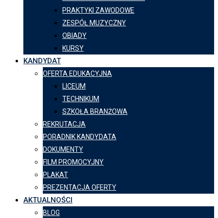
PRAKTYKI ZAWODOWE
ZESPÓŁ MUZYCZNY
OBIADY
KURSY
KANDYDAT
OFERTA EDUKACYJNA
LICEUM
TECHNIKUM
SZKOŁA BRANŻOWA
REKRUTACJA
PORADNIK KANDYDATA
DOKUMENTY
FILM PROMOCYJNY
PLAKAT
PREZENTACJA OFERTY
AKTUALNOŚCI
BLOG