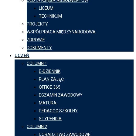
ZŁOTA KSIĘGA ABSOLWENTÓW
LICEUM
TECHNIKUM
PROJEKTY
WSPÓŁPRACA MIĘDZYNARODOWA
ZDROWIE
DOKUMENTY
UCZEŃ
COLUMN 1
E-DZIENNIK
PLAN ZAJĘĆ
OFFICE 365
EGZAMIN ZAWODOWY
MATURA
PEDAGOG SZKOLNY
STYPENDIA
COLUMN 2
DORADZTWO ZAWODOWE