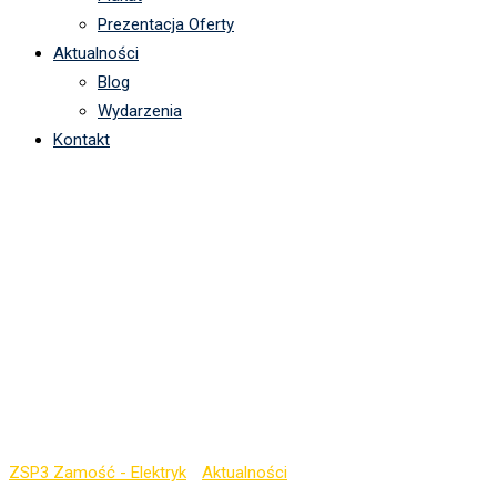
Prezentacja Oferty
Aktualności
Blog
Wydarzenia
Kontakt
Konkurs wiedzy
technicznej nt.
Eksploatacja urządzeń
instalacji i sieci
elektroenergetycznej.
ZSP3 Zamość - Elektryk
-
Aktualności
-
Konkurs wiedzy