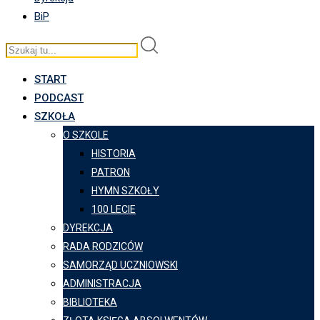
BiP
START
PODCAST
SZKOŁA
O SZKOLE
HISTORIA
PATRON
HYMN SZKOŁY
100 LECIE
DYREKCJA
RADA RODZICÓW
SAMORZĄD UCZNIOWSKI
ADMINISTRACJA
BIBLIOTEKA