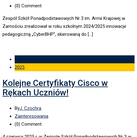
(0)
Comment
Zespół Szkół Ponadpodstawowych Nr 3 im. Armii Krajowej w
Zamościu zrealizował w roku szkolnym 2024/2025 innowacje
pedagogiczną „CyberBHP”, skierowaną do […]
05 cze
2025
Kolejne Certyfikaty Cisco w
Rękach Uczniów!
By
J. Czochra
Zainteresowania
(0)
Comment
4 czerwca 2025 r. w Zespole Szkół Ponadpodstawowych Nr 3 w