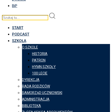
BiP
START
PODCAST
SZKOŁA
O SZKOLE
HISTORIA
PATRON
HYMN SZKOŁY
100 LECIE
DYREKCJA
RADA RODZICÓW
SAMORZĄD UCZNIOWSKI
ADMINISTRACJA
BIBLIOTEKA