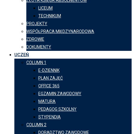
ZŁOTA KSIĘGA ABSOLWENTÓW
LICEUM
TECHNIKUM
PROJEKTY
WSPÓŁPRACA MIĘDZYNARODOWA
ZDROWIE
DOKUMENTY
UCZEŃ
COLUMN 1
E-DZIENNIK
PLAN ZAJĘĆ
OFFICE 365
EGZAMIN ZAWODOWY
MATURA
PEDAGOG SZKOLNY
STYPENDIA
COLUMN 2
DORADZTWO ZAWODOWE