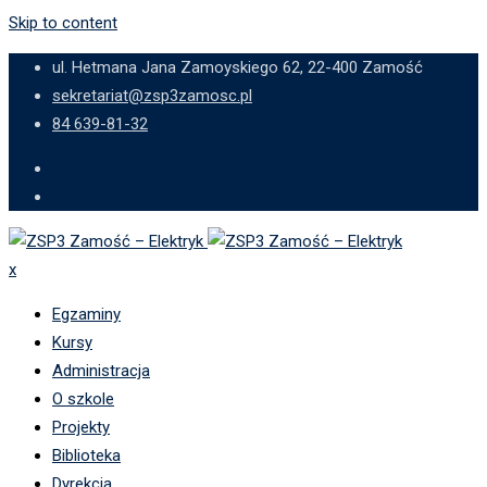
Skip to content
ul. Hetmana Jana Zamoyskiego 62, 22-400 Zamość
sekretariat@zsp3zamosc.pl
84 639-81-32
x
Egzaminy
Kursy
Administracja
O szkole
Projekty
Biblioteka
Dyrekcja