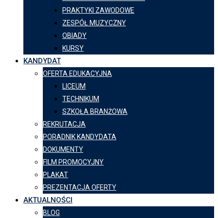
PRAKTYKI ZAWODOWE
ZESPÓŁ MUZYCZNY
OBIADY
KURSY
KANDYDAT
OFERTA EDUKACYJNA
LICEUM
TECHNIKUM
SZKOŁA BRANŻOWA
REKRUTACJA
PORADNIK KANDYDATA
DOKUMENTY
FILM PROMOCYJNY
PLAKAT
PREZENTACJA OFERTY
AKTUALNOŚCI
BLOG