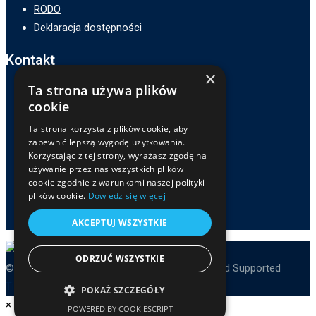
RODO
Deklaracja dostępności
Kontakt
×
Ta strona używa plików
Adres :
cookie
ZSP3 w Zamościu
Ta strona korzysta z plików cookie, aby
ul. Hetmana Jana Zamoyskiego 62,
zapewnić lepszą wygodę użytkowania.
22-400 Zamość
Korzystając z tej strony, wyrażasz zgodę na
Telefon :
używanie przez nas wszystkich plików
cookie zgodnie z warunkami naszej polityki
84 639-81-32
plików cookie.
Dowiedz się więcej
E-mail :
sekretariat@zsp3zamosc.pl
AKCEPTUJ WSZYSTKIE
ODRZUĆ WSZYSTKIE
© Copyright ZSP3 Zamość 2025. Developed and Supported
TiAStudio
and ZSP3 Admins.
POKAŻ SZCZEGÓŁY
×
POWERED BY COOKIESCRIPT