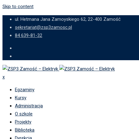
Skip to content
ul. Hetmana Jana Zamoyskiego 62, 22-400 Zamość
sekretariat@zsp3zamosc.pl
84 639-81-32
x
Egzaminy
Kursy
Administracja
O szkole
Projekty
Biblioteka
Dyrekcja