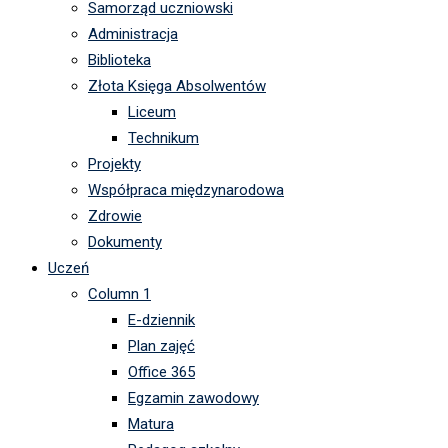
Samorząd uczniowski
Administracja
Biblioteka
Złota Księga Absolwentów
Liceum
Technikum
Projekty
Współpraca międzynarodowa
Zdrowie
Dokumenty
Uczeń
Column 1
E-dziennik
Plan zajęć
Office 365
Egzamin zawodowy
Matura