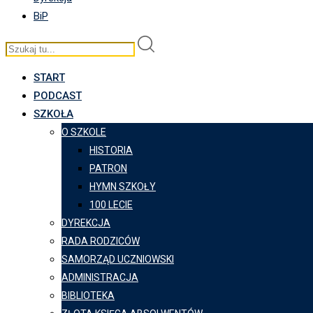
BiP
START
PODCAST
SZKOŁA
O SZKOLE
HISTORIA
PATRON
HYMN SZKOŁY
100 LECIE
DYREKCJA
RADA RODZICÓW
SAMORZĄD UCZNIOWSKI
ADMINISTRACJA
BIBLIOTEKA