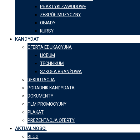
PRAKTYKI ZAWODOWE
ZESPÓŁ MUZYCZNY
OBIADY
KURSY
KANDYDAT
OFERTA EDUKACYJNA
LICEUM
TECHNIKUM
SZKOŁA BRANŻOWA
REKRUTACJA
PORADNIK KANDYDATA
DOKUMENTY
FILM PROMOCYJNY
PLAKAT
PREZENTACJA OFERTY
AKTUALNOŚCI
BLOG