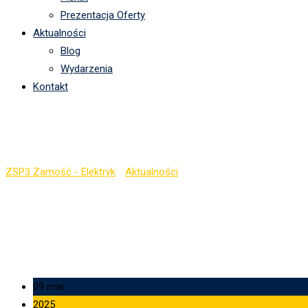
Prezentacja Oferty
Aktualności
Blog
Wydarzenia
Kontakt
Walentynkowy Konkurs 
ZSP3 Zamość - Elektryk
-
Aktualności
-
Walentynkowy Konkurs Ję
09 mar
2025