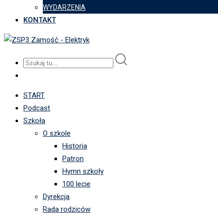
WYDARZENIA
KONTAKT
START
Podcast
Szkoła
O szkole
Historia
Patron
Hymn szkoły
100 lecie
Dyrekcja
Rada rodziców