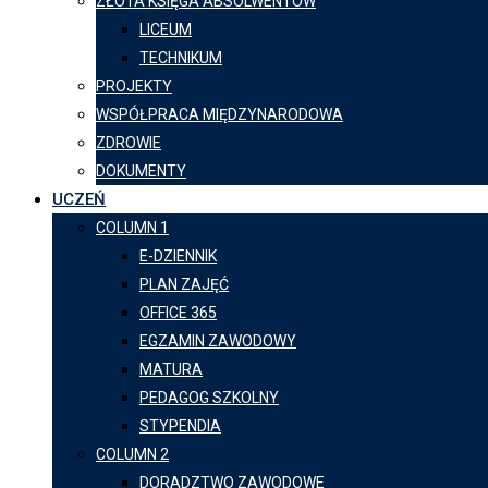
ZŁOTA KSIĘGA ABSOLWENTÓW
LICEUM
TECHNIKUM
PROJEKTY
WSPÓŁPRACA MIĘDZYNARODOWA
ZDROWIE
DOKUMENTY
UCZEŃ
COLUMN 1
E-DZIENNIK
PLAN ZAJĘĆ
OFFICE 365
EGZAMIN ZAWODOWY
MATURA
PEDAGOG SZKOLNY
STYPENDIA
COLUMN 2
DORADZTWO ZAWODOWE