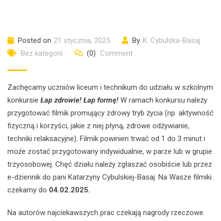
Posted on
21 stycznia, 2025
By
K. Cybulska-Basaj
Bez kategorii
(0)
Comment
Zachęcamy uczniów liceum i technikum do udziału w szkolnym
konkursie
Łap zdrowie! Łap formę!
W ramach konkursu należy
przygotować filmik promujący zdrowy tryb życia (np. aktywność
fizyczną i korzyści, jakie z niej płyną, zdrowe odżywianie,
techniki relaksacyjne). Filmik powinien trwać od 1 do 3 minut i
może zostać przygotowany indywidualnie, w parze lub w grupie
trzyosobowej. Chęć działu należy zgłaszać osobiście lub przez
e-dziennik do pani Katarzyny Cybulskiej-Basaj. Na Wasze filmiki
czekamy do
04.02.2025.
Na autorów najciekawszych prac czekają nagrody rzeczowe.