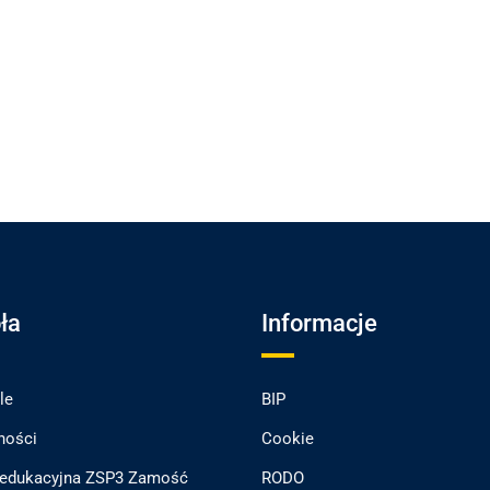
ła
Informacje
le
BIP
ności
Cookie
 edukacyjna ZSP3 Zamość
RODO