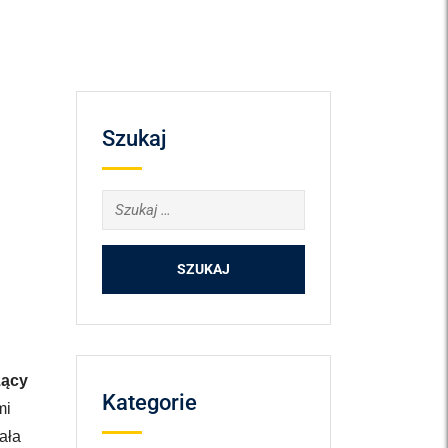
Szukaj
zący
Kategorie
mi
ała