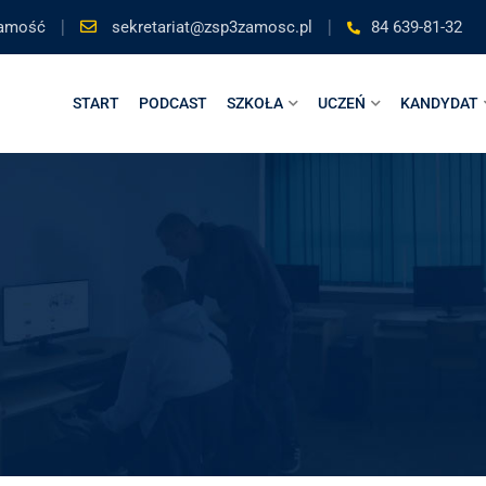
 Zamość
sekretariat@zsp3zamosc.pl
84 639-81-32
START
PODCAST
SZKOŁA
UCZEŃ
KANDYDAT