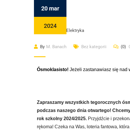
20 mar
2024
By
M. Banach
Bez kategorii
(0)
Ósmoklasisto!
Jeżeli zastanawiasz się nad 
Zapraszamy wszystkich tegorocznych ósm
podczas naszego dnia otwartego! Chcemy 
rok szkolny 2024/2025.
Przyjdźcie i przekon
rękoma! Czeka na Was, loteria fantowa, któr