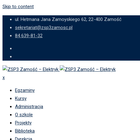
Skip to content
ul. Hetmana Jana Zamoyskiego 62, 22-400 Zamość
sekretariat@zsp3zamosc.pl
84 639-81-32
x
Egzaminy
Kursy
Administracja
O szkole
Projekty
Biblioteka
Dyrekcja