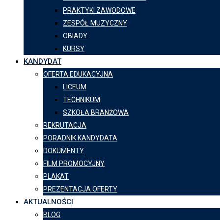
PRAKTYKI ZAWODOWE
ZESPÓŁ MUZYCZNY
OBIADY
KURSY
KANDYDAT
OFERTA EDUKACYJNA
LICEUM
TECHNIKUM
SZKOŁA BRANŻOWA
REKRUTACJA
PORADNIK KANDYDATA
DOKUMENTY
FILM PROMOCYJNY
PLAKAT
PREZENTACJA OFERTY
AKTUALNOŚCI
BLOG