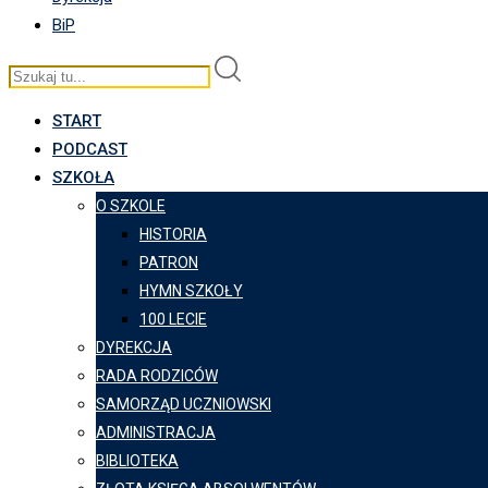
BiP
START
PODCAST
SZKOŁA
O SZKOLE
HISTORIA
PATRON
HYMN SZKOŁY
100 LECIE
DYREKCJA
RADA RODZICÓW
SAMORZĄD UCZNIOWSKI
ADMINISTRACJA
BIBLIOTEKA