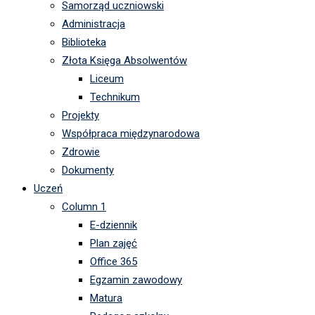
Samorząd uczniowski
Administracja
Biblioteka
Złota Księga Absolwentów
Liceum
Technikum
Projekty
Współpraca międzynarodowa
Zdrowie
Dokumenty
Uczeń
Column 1
E-dziennik
Plan zajęć
Office 365
Egzamin zawodowy
Matura