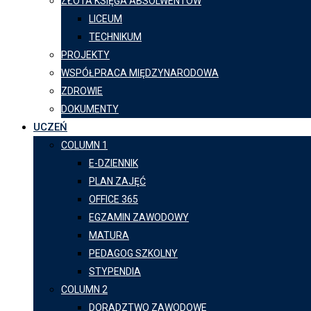
ZŁOTA KSIĘGA ABSOLWENTÓW
LICEUM
TECHNIKUM
PROJEKTY
WSPÓŁPRACA MIĘDZYNARODOWA
ZDROWIE
DOKUMENTY
UCZEŃ
COLUMN 1
E-DZIENNIK
PLAN ZAJĘĆ
OFFICE 365
EGZAMIN ZAWODOWY
MATURA
PEDAGOG SZKOLNY
STYPENDIA
COLUMN 2
DORADZTWO ZAWODOWE