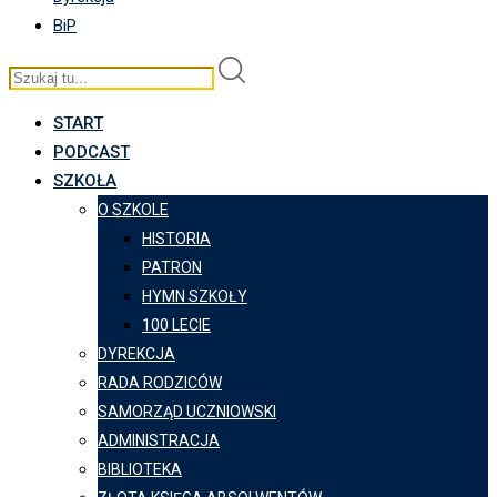
BiP
START
PODCAST
SZKOŁA
O SZKOLE
HISTORIA
PATRON
HYMN SZKOŁY
100 LECIE
DYREKCJA
RADA RODZICÓW
SAMORZĄD UCZNIOWSKI
ADMINISTRACJA
BIBLIOTEKA