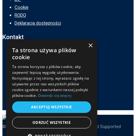
Cookie
RODO
Deklaracja dostępności
Kontakt
×
Ta strona używa plików
Adres :
cookie
ZSP3 w Zamościu
ul. Hetmana Jana Zamoyskiego 62,
Ta strona korzysta z plików cookie, aby
zapewnić lepszą wygodę użytkowania.
22-400 Zamość
Korzystając z tej strony, wyrażasz zgodę na
Telefon :
używanie przez nas wszystkich plików
cookie zgodnie z warunkami naszej polityki
84 639-81-32
plików cookie.
Dowiedz się więcej
E-mail :
sekretariat@zsp3zamosc.pl
AKCEPTUJ WSZYSTKIE
ODRZUĆ WSZYSTKIE
© Copyright ZSP3 Zamość 2025. Developed and Supported
TiAStudio
and ZSP3 Admins.