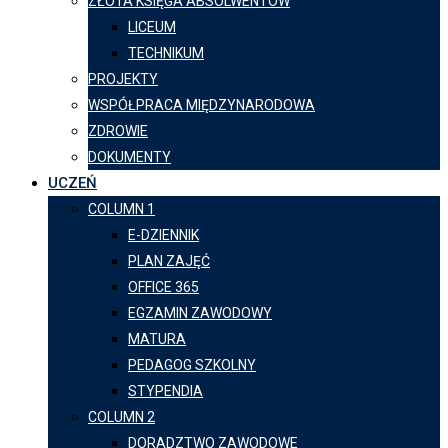
ZŁOTA KSIĘGA ABSOLWENTÓW
LICEUM
TECHNIKUM
PROJEKTY
WSPÓŁPRACA MIĘDZYNARODOWA
ZDROWIE
DOKUMENTY
UCZEŃ
COLUMN 1
E-DZIENNIK
PLAN ZAJĘĆ
OFFICE 365
EGZAMIN ZAWODOWY
MATURA
PEDAGOG SZKOLNY
STYPENDIA
COLUMN 2
DORADZTWO ZAWODOWE