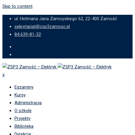
Skip to content
ul. Hetmana Jana Zamoyskiego 62, 22-400 Zamość
sekretariat@zsp3zamosc.pl
84 639-81-32
x
Egzaminy
Kursy
Administracja
O szkole
Projekty
Biblioteka
Dyrekcja