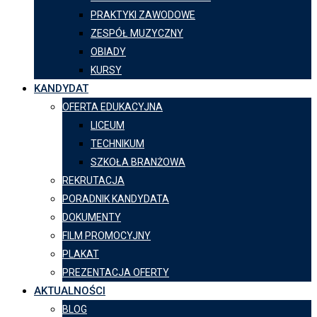
PRAKTYKI ZAWODOWE
ZESPÓŁ MUZYCZNY
OBIADY
KURSY
KANDYDAT
OFERTA EDUKACYJNA
LICEUM
TECHNIKUM
SZKOŁA BRANŻOWA
REKRUTACJA
PORADNIK KANDYDATA
DOKUMENTY
FILM PROMOCYJNY
PLAKAT
PREZENTACJA OFERTY
AKTUALNOŚCI
BLOG