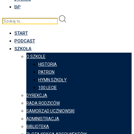
BiP
START
PODCAST
SZKOŁA
O SZKOLE
HISTORIA
PATRON
HYMN SZKOŁY
100 LECIE
DYREKCJA
RADA RODZICÓW
SAMORZĄD UCZNIOWSKI
ADMINISTRACJA
BIBLIOTEKA