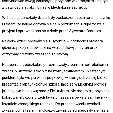
kontynuować swoją edukacyjną przygodę w zamojskim Elektryku.
Z pewnością atrakcji u nas w Elektrykunie zabrakło.
Wchodząc do szkoły dzieci były zaskoczone rozmiarem budynku
i faktem, że nauka odbywa się na 6 poziomach. Grupa została
przyjęta i oprowadzona po szkole przez Sylwestra Babiarza.
Najpierw dzieci spotkały się z Dyrekcją w gabinecie Dyrektora,
gdzie uzyskały odpowiedzi na wiele ciekawych pytań oraz
otrzymały prezenty związane ze szkołą.
Następnie przedszkolaki porozmawiały z paniami sekretarkami i
zwiedziły skrzydło szkoły z naszym „amfiteatrem”. Następnym
punktem była wizyta w sali językowej, w której odbyła się krótka
prezentacja jak funkcjonuje szkoła, jakie są w Elektryku profile i
jakie są symbole związane z Elektrykiem. Nie mogło się obyć bez
kolorowanek, które przedstawiały naszą żarówkę z żarnikiem w
kształcie zamojskiego ratusza. Po przedstawieniu symboli
związanych z krajami anglojęzycznymi, dzieci nauczyły się hasła