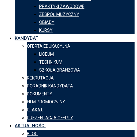
PRAKTYKI ZAWODOWE
ZESPÓŁ MUZYCZNY
OBIADY
KURSY
KANDYDAT
OFERTA EDUKACYJNA
LICEUM
TECHNIKUM
SZKOŁA BRANŻOWA
REKRUTACJA
PORADNIK KANDYDATA
DOKUMENTY
FILM PROMOCYJNY
PLAKAT
PREZENTACJA OFERTY
AKTUALNOŚCI
BLOG