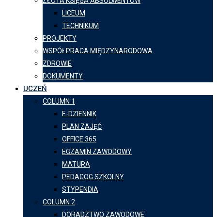
ZŁOTA KSIĘGA ABSOLWENTÓW
LICEUM
TECHNIKUM
PROJEKTY
WSPÓŁPRACA MIĘDZYNARODOWA
ZDROWIE
DOKUMENTY
UCZEŃ
COLUMN 1
E-DZIENNIK
PLAN ZAJĘĆ
OFFICE 365
EGZAMIN ZAWODOWY
MATURA
PEDAGOG SZKOLNY
STYPENDIA
COLUMN 2
DORADZTWO ZAWODOWE