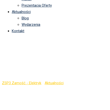
Prezentacja Oferty
Aktualności
Blog
Wydarzenia
Kontakt
Przedszkolaki z
ZIARENKA odwiedzają
Elektryk
ZSP3 Zamość - Elektryk
-
Aktualności
-
Przedszkolaki z
ZIARENKA odwiedzają Elektryk