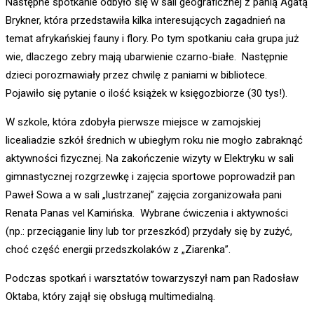
Następne spotkanie odbyło się w sali geograficznej z panią Agatą
Brykner, która przedstawiła kilka interesujących zagadnień na
temat afrykańskiej fauny i flory. Po tym spotkaniu cała grupa już
wie, dlaczego zebry mają ubarwienie czarno-białe. Następnie
dzieci porozmawiały przez chwilę z paniami w bibliotece.
Pojawiło się pytanie o ilość książek w księgozbiorze (30 tys!).
W szkole, która zdobyła pierwsze miejsce w zamojskiej
licealiadzie szkół średnich w ubiegłym roku nie mogło zabraknąć
aktywności fizycznej. Na zakończenie wizyty w Elektryku w sali
gimnastycznej rozgrzewkę i zajęcia sportowe poprowadził pan
Paweł Sowa a w sali „lustrzanej” zajęcia zorganizowała pani
Renata Panas vel Kamińska. Wybrane ćwiczenia i aktywności
(np.: przeciąganie liny lub tor przeszkód) przydały się by zużyć,
choć część energii przedszkolaków z „Ziarenka”.
Podczas spotkań i warsztatów towarzyszył nam pan Radosław
Oktaba, który zajął się obsługą multimedialną.