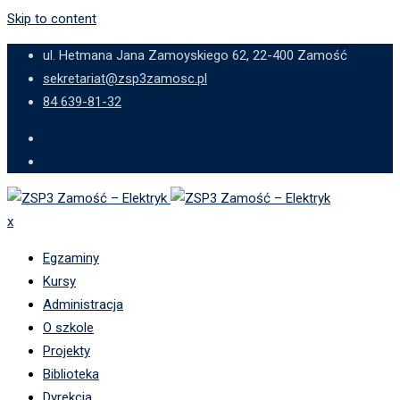
Skip to content
ul. Hetmana Jana Zamoyskiego 62, 22-400 Zamość
sekretariat@zsp3zamosc.pl
84 639-81-32
x
Egzaminy
Kursy
Administracja
O szkole
Projekty
Biblioteka
Dyrekcja