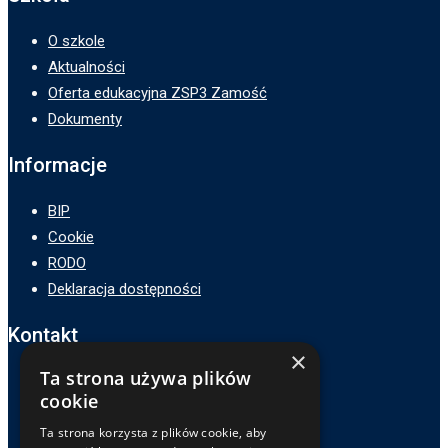
O szkole
Aktualności
Oferta edukacyjna ZSP3 Zamość
Dokumenty
Informacje
BIP
Cookie
RODO
Deklaracja dostępności
Kontakt
×
Ta strona używa plików
Adres :
cookie
ZSP3 w Zamościu
ul. Hetmana Jana Zamoyskiego 62,
Ta strona korzysta z plików cookie, aby