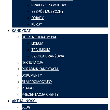
PRAKTYKI ZAWODOWE
ZESPÓŁ MUZYCZNY
OBIADY
KURSY
KANDYDAT
OFERTA EDUKACYJNA
LICEUM
TECHNIKUM
SZKOŁA BRANŻOWA
REKRUTACJA
PORADNIK KANDYDATA
DOKUMENTY
FILM PROMOCYJNY
PLAKAT
PREZENTACJA OFERTY
AKTUALNOŚCI
BLOG