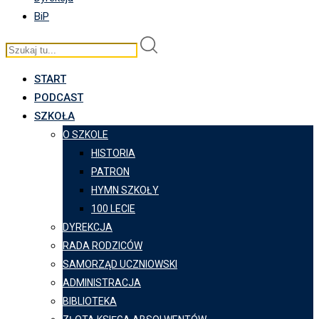
BiP
START
PODCAST
SZKOŁA
O SZKOLE
HISTORIA
PATRON
HYMN SZKOŁY
100 LECIE
DYREKCJA
RADA RODZICÓW
SAMORZĄD UCZNIOWSKI
ADMINISTRACJA
BIBLIOTEKA