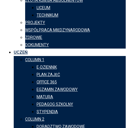
ZŁOTA KSIĘGA ABSOLWENTÓW
LICEUM
TECHNIKUM
PROJEKTY
WSPÓŁPRACA MIĘDZYNARODOWA
ZDROWIE
DOKUMENTY
UCZEŃ
COLUMN 1
E-DZIENNIK
PLAN ZAJĘĆ
OFFICE 365
EGZAMIN ZAWODOWY
MATURA
PEDAGOG SZKOLNY
STYPENDIA
COLUMN 2
DORADZTWO ZAWODOWE