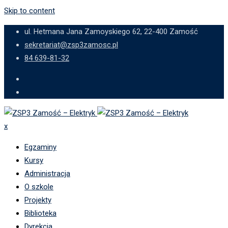
Skip to content
ul. Hetmana Jana Zamoyskiego 62, 22-400 Zamość
sekretariat@zsp3zamosc.pl
84 639-81-32
x
Egzaminy
Kursy
Administracja
O szkole
Projekty
Biblioteka
Dyrekcja