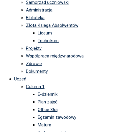
Samorząd uczniowski
Administracja
Biblioteka
Złota Księga Absolwentów
Liceum
Technikum
Projekty
Współpraca międzynarodowa
Zdrowie
Dokumenty
Uczeń
Column 1
E-dziennik
Plan zajęć
Office 365
Egzamin zawodowy
Matura