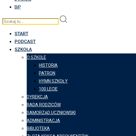
BiP
START
PODCAST
SZKOŁA
O SZKOLE
HISTORIA
PATRON
HYMN SZKOŁY
100 LECIE
DYREKCJA
RADA RODZICÓW
SAMORZĄD UCZNIOWSKI
ADMINISTRACJA
BIBLIOTEKA