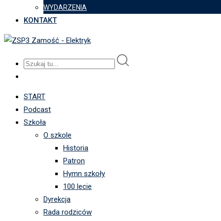
WYDARZENIA
KONTAKT
START
Podcast
Szkoła
O szkole
Historia
Patron
Hymn szkoły
100 lecie
Dyrekcja
Rada rodziców