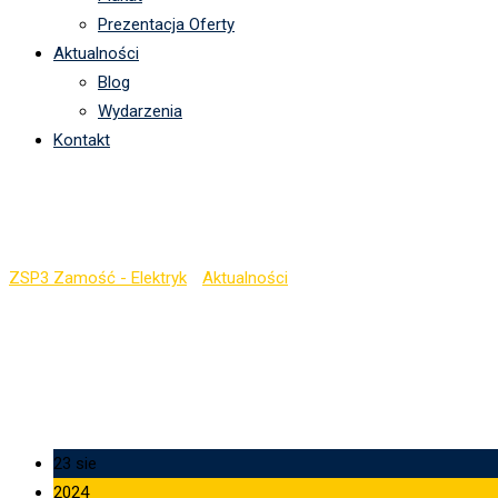
Prezentacja Oferty
Aktualności
Blog
Wydarzenia
Kontakt
Wyniki egzaminów zawod
ZSP3 Zamość - Elektryk
-
Aktualności
-
Wyniki egzaminów zawodo
23 sie
2024