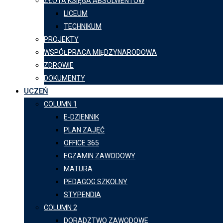
ZŁOTA KSIĘGA ABSOLWENTÓW
LICEUM
TECHNIKUM
PROJEKTY
WSPÓŁPRACA MIĘDZYNARODOWA
ZDROWIE
DOKUMENTY
UCZEŃ
COLUMN 1
E-DZIENNIK
PLAN ZAJĘĆ
OFFICE 365
EGZAMIN ZAWODOWY
MATURA
PEDAGOG SZKOLNY
STYPENDIA
COLUMN 2
DORADZTWO ZAWODOWE