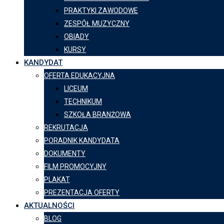
PRAKTYKI ZAWODOWE
ZESPÓŁ MUZYCZNY
OBIADY
KURSY
KANDYDAT
OFERTA EDUKACYJNA
LICEUM
TECHNIKUM
SZKOŁA BRANŻOWA
REKRUTACJA
PORADNIK KANDYDATA
DOKUMENTY
FILM PROMOCYJNY
PLAKAT
PREZENTACJA OFERTY
AKTUALNOŚCI
BLOG