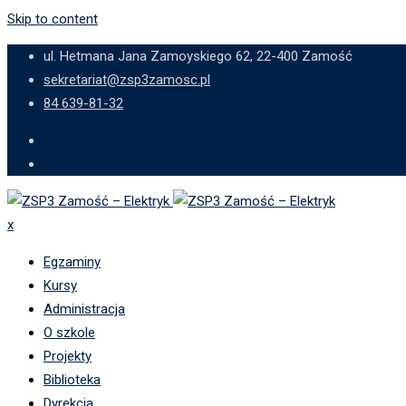
Skip to content
ul. Hetmana Jana Zamoyskiego 62, 22-400 Zamość
sekretariat@zsp3zamosc.pl
84 639-81-32
x
Egzaminy
Kursy
Administracja
O szkole
Projekty
Biblioteka
Dyrekcja