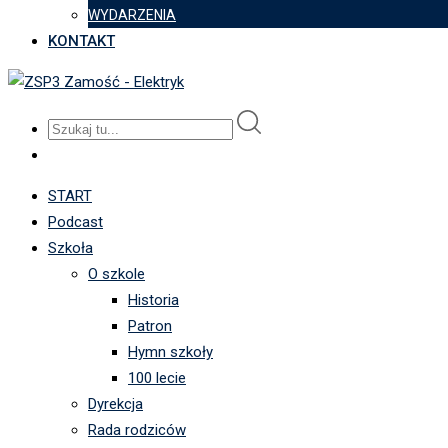
WYDARZENIA
KONTAKT
START
Podcast
Szkoła
O szkole
Historia
Patron
Hymn szkoły
100 lecie
Dyrekcja
Rada rodziców