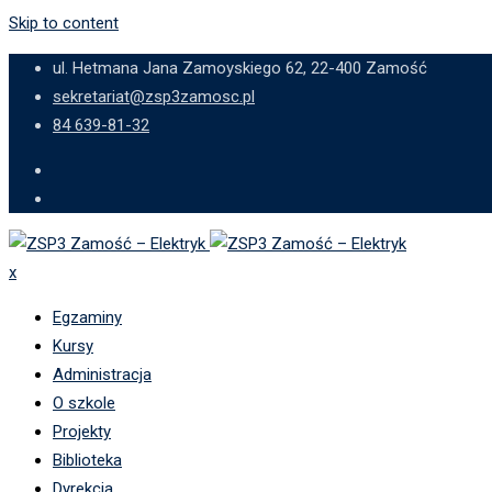
Skip to content
ul. Hetmana Jana Zamoyskiego 62, 22-400 Zamość
sekretariat@zsp3zamosc.pl
84 639-81-32
x
Egzaminy
Kursy
Administracja
O szkole
Projekty
Biblioteka
Dyrekcja