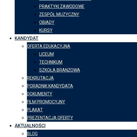
PRAKTYKI ZAWODOWE
ZESPÓŁ MUZYCZNY
OBIADY
KURSY
KANDYDAT
OFERTA EDUKACYJNA
LICEUM
TECHNIKUM
SZKOŁA BRANŻOWA
REKRUTACJA
PORADNIK KANDYDATA
DOKUMENTY
FILM PROMOCYJNY
PLAKAT
PREZENTACJA OFERTY
AKTUALNOŚCI
BLOG