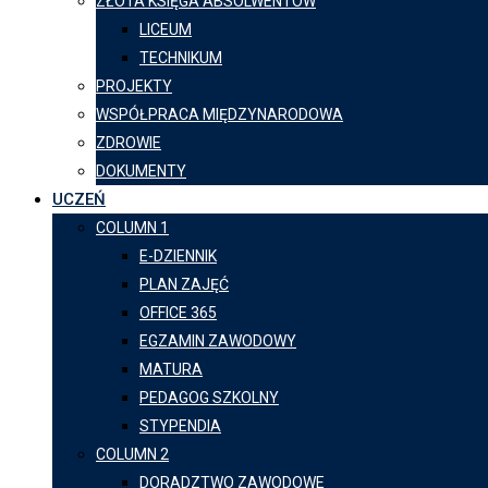
ZŁOTA KSIĘGA ABSOLWENTÓW
LICEUM
TECHNIKUM
PROJEKTY
WSPÓŁPRACA MIĘDZYNARODOWA
ZDROWIE
DOKUMENTY
UCZEŃ
COLUMN 1
E-DZIENNIK
PLAN ZAJĘĆ
OFFICE 365
EGZAMIN ZAWODOWY
MATURA
PEDAGOG SZKOLNY
STYPENDIA
COLUMN 2
DORADZTWO ZAWODOWE