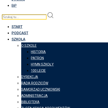
BiP
START
PODCAST
SZKOŁA
O SZKOLE
HISTORIA
PATRON
HYMN SZKOŁY
100 LECIE
DYREKCJA
RADA RODZICÓW
SAMORZĄD UCZNIOWSKI
ADMINISTRACJA
BIBLIOTEKA