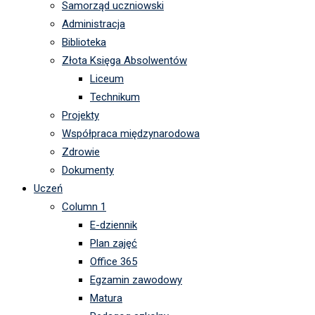
Samorząd uczniowski
Administracja
Biblioteka
Złota Księga Absolwentów
Liceum
Technikum
Projekty
Współpraca międzynarodowa
Zdrowie
Dokumenty
Uczeń
Column 1
E-dziennik
Plan zajęć
Office 365
Egzamin zawodowy
Matura