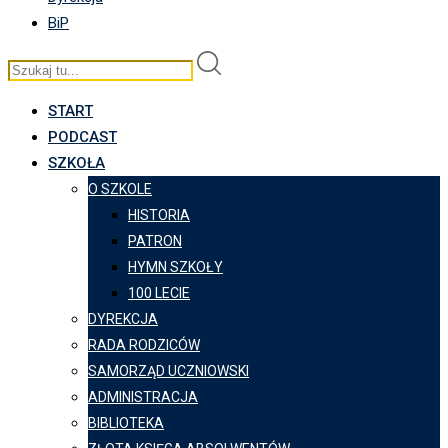
BiP
START
PODCAST
SZKOŁA
O SZKOLE
HISTORIA
PATRON
HYMN SZKOŁY
100 LECIE
DYREKCJA
RADA RODZICÓW
SAMORZĄD UCZNIOWSKI
ADMINISTRACJA
BIBLIOTEKA