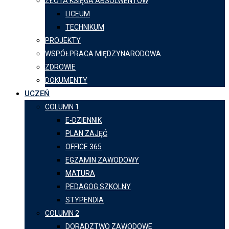
ZŁOTA KSIĘGA ABSOLWENTÓW
LICEUM
TECHNIKUM
PROJEKTY
WSPÓŁPRACA MIĘDZYNARODOWA
ZDROWIE
DOKUMENTY
UCZEŃ
COLUMN 1
E-DZIENNIK
PLAN ZAJĘĆ
OFFICE 365
EGZAMIN ZAWODOWY
MATURA
PEDAGOG SZKOLNY
STYPENDIA
COLUMN 2
DORADZTWO ZAWODOWE