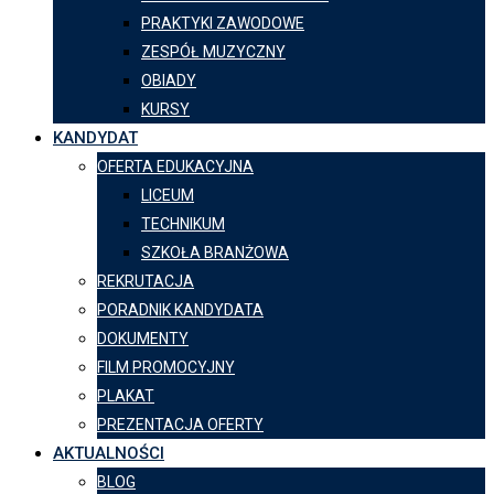
PRAKTYKI ZAWODOWE
ZESPÓŁ MUZYCZNY
OBIADY
KURSY
KANDYDAT
OFERTA EDUKACYJNA
LICEUM
TECHNIKUM
SZKOŁA BRANŻOWA
REKRUTACJA
PORADNIK KANDYDATA
DOKUMENTY
FILM PROMOCYJNY
PLAKAT
PREZENTACJA OFERTY
AKTUALNOŚCI
BLOG