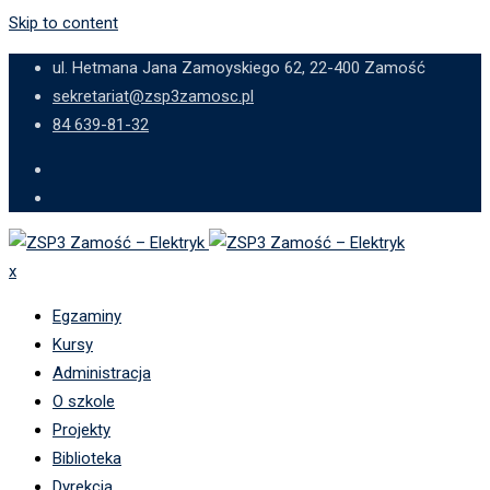
Skip to content
ul. Hetmana Jana Zamoyskiego 62, 22-400 Zamość
sekretariat@zsp3zamosc.pl
84 639-81-32
x
Egzaminy
Kursy
Administracja
O szkole
Projekty
Biblioteka
Dyrekcja