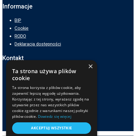
Informacje
BIP
Cookie
RODO
Deklaracja dostępności
Kontakt
×
Ta strona używa plików
Adres :
cookie
ZSP3 w Zamościu
ul. Hetmana Jana Zamoyskiego 62,
Ta strona korzysta z plików cookie, aby
zapewnić lepszą wygodę użytkowania.
22-400 Zamość
Korzystając z tej strony, wyrażasz zgodę na
Telefon :
używanie przez nas wszystkich plików
cookie zgodnie z warunkami naszej polityki
84 639-81-32
plików cookie.
Dowiedz się więcej
E-mail :
sekretariat@zsp3zamosc.pl
AKCEPTUJ WSZYSTKIE