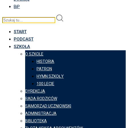
BiP
START
PODCAST
SZKOŁA
O SZKOLE
HISTORIA
PATRON
HYMN SZKOŁY
100 LECIE
DYREKCJA
RADA RODZICÓW
SAMORZĄD UCZNIOWSKI
ADMINISTRACJA
BIBLIOTEKA