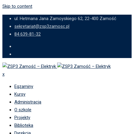
Skip to content
ul. Hetmana Jana Zamoyskiego 62, 22-400 Zamość
sekretariat@zsp3zamosc.pl
84 639-81-32
x
Egzaminy
Kursy
Administracja
O szkole
Projekty
Biblioteka
Dyrekcja