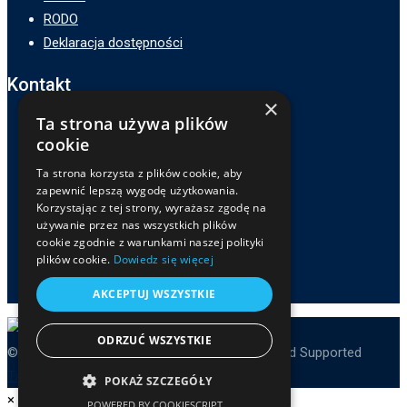
RODO
Deklaracja dostępności
Kontakt
×
Ta strona używa plików
Adres :
cookie
ZSP3 w Zamościu
ul. Hetmana Jana Zamoyskiego 62,
Ta strona korzysta z plików cookie, aby
zapewnić lepszą wygodę użytkowania.
22-400 Zamość
Korzystając z tej strony, wyrażasz zgodę na
Telefon :
używanie przez nas wszystkich plików
cookie zgodnie z warunkami naszej polityki
84 639-81-32
plików cookie.
Dowiedz się więcej
E-mail :
sekretariat@zsp3zamosc.pl
AKCEPTUJ WSZYSTKIE
ODRZUĆ WSZYSTKIE
© Copyright ZSP3 Zamość 2025. Developed and Supported
TiAStudio
and ZSP3 Admins.
POKAŻ SZCZEGÓŁY
×
POWERED BY COOKIESCRIPT