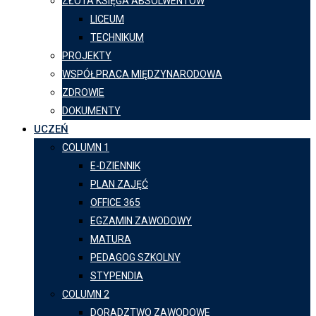
ZŁOTA KSIĘGA ABSOLWENTÓW
LICEUM
TECHNIKUM
PROJEKTY
WSPÓŁPRACA MIĘDZYNARODOWA
ZDROWIE
DOKUMENTY
UCZEŃ
COLUMN 1
E-DZIENNIK
PLAN ZAJĘĆ
OFFICE 365
EGZAMIN ZAWODOWY
MATURA
PEDAGOG SZKOLNY
STYPENDIA
COLUMN 2
DORADZTWO ZAWODOWE