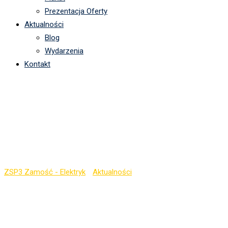
Prezentacja Oferty
Aktualności
Blog
Wydarzenia
Kontakt
Wiktor Mańkut z klasy
3m laureatem Konkursu
Wiedzy Patriotycznej!
ZSP3 Zamość - Elektryk
-
Aktualności
-
Wiktor Mańkut z klasy
3m laureatem Konkursu Wiedzy Patriotycznej!