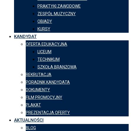
PRAKTYKI ZAWODOWE
ZESPÓŁ MUZYCZNY
OBIADY
KURSY
KANDYDAT
OFERTA EDUKACYJNA
LICEUM
TECHNIKUM
SZKOŁA BRANŻOWA
REKRUTACJA
PORADNIK KANDYDATA
DOKUMENTY
FILM PROMOCYJNY
PLAKAT
PREZENTACJA OFERTY
AKTUALNOŚCI
BLOG