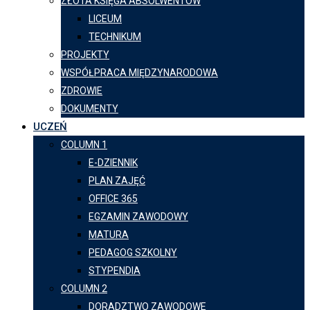
ZŁOTA KSIĘGA ABSOLWENTÓW
LICEUM
TECHNIKUM
PROJEKTY
WSPÓŁPRACA MIĘDZYNARODOWA
ZDROWIE
DOKUMENTY
UCZEŃ
COLUMN 1
E-DZIENNIK
PLAN ZAJĘĆ
OFFICE 365
EGZAMIN ZAWODOWY
MATURA
PEDAGOG SZKOLNY
STYPENDIA
COLUMN 2
DORADZTWO ZAWODOWE