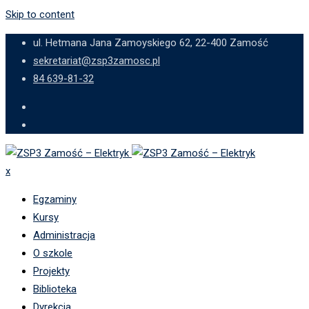
Skip to content
ul. Hetmana Jana Zamoyskiego 62, 22-400 Zamość
sekretariat@zsp3zamosc.pl
84 639-81-32
x
Egzaminy
Kursy
Administracja
O szkole
Projekty
Biblioteka
Dyrekcja