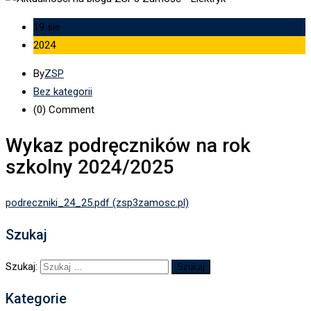
19 sie
2024
By
ZSP
Bez kategorii
(0)
Comment
Wykaz podręczników na rok
szkolny 2024/2025
podreczniki_24_25.pdf (zsp3zamosc.pl)
Szukaj
Szukaj:
Kategorie