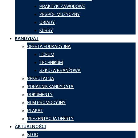
PRAKTYKI ZAWODOWE
ZESPÓŁ MUZYCZNY
OBIADY
KURSY
KANDYDAT
OFERTA EDUKACYJNA
LICEUM
TECHNIKUM
SZKOŁA BRANŻOWA
REKRUTACJA
PORADNIK KANDYDATA
DOKUMENTY
FILM PROMOCYJNY
PLAKAT
PREZENTACJA OFERTY
AKTUALNOŚCI
BLOG