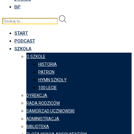
BiP
START
PODCAST
SZKOŁA
O SZKOLE
HISTORIA
PATRON
HYMN SZKOŁY
100 LECIE
DYREKCJA
RADA RODZICÓW
SAMORZĄD UCZNIOWSKI
ADMINISTRACJA
BIBLIOTEKA