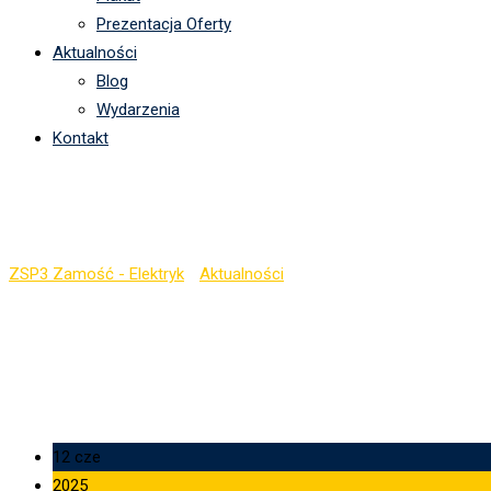
Prezentacja Oferty
Aktualności
Blog
Wydarzenia
Kontakt
Finał Konkursu KSM!
ZSP3 Zamość - Elektryk
-
Aktualności
-
Finał Konkursu KSM!
12 cze
2025