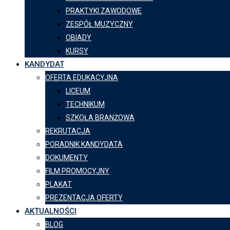
PRAKTYKI ZAWODOWE
ZESPÓŁ MUZYCZNY
OBIADY
KURSY
KANDYDAT
OFERTA EDUKACYJNA
LICEUM
TECHNIKUM
SZKOŁA BRANŻOWA
REKRUTACJA
PORADNIK KANDYDATA
DOKUMENTY
FILM PROMOCYJNY
PLAKAT
PREZENTACJA OFERTY
AKTUALNOŚCI
BLOG