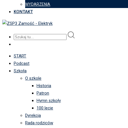
WYDARZENIA
KONTAKT
START
Podcast
Szkoła
O szkole
Historia
Patron
Hymn szkoły
100 lecie
Dyrekcja
Rada rodziców