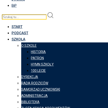
BiP
START
PODCAST
SZKOŁA
O SZKOLE
HISTORIA
PATRON
HYMN SZKOŁY
100 LECIE
DYREKCJA
RADA RODZICÓW
SAMORZĄD UCZNIOWSKI
ADMINISTRACJA
BIBLIOTEKA