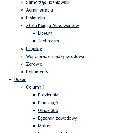
Samorząd uczniowski
Administracja
Biblioteka
Złota Księga Absolwentów
Liceum
Technikum
Projekty
Współpraca międzynarodowa
Zdrowie
Dokumenty
Uczeń
Column 1
E-dziennik
Plan zajęć
Office 365
Egzamin zawodowy
Matura