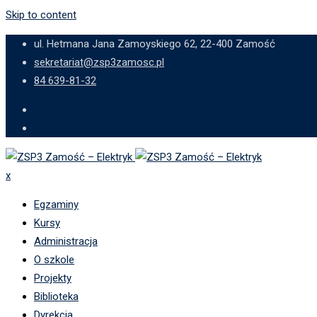
Skip to content
ul. Hetmana Jana Zamoyskiego 62, 22-400 Zamość
sekretariat@zsp3zamosc.pl
84 639-81-32
x
Egzaminy
Kursy
Administracja
O szkole
Projekty
Biblioteka
Dyrekcja