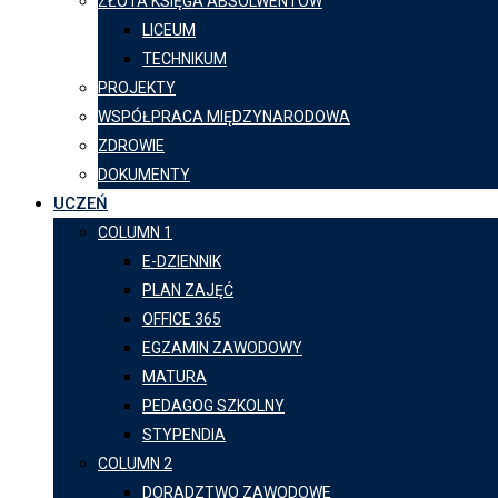
ZŁOTA KSIĘGA ABSOLWENTÓW
LICEUM
TECHNIKUM
PROJEKTY
WSPÓŁPRACA MIĘDZYNARODOWA
ZDROWIE
DOKUMENTY
UCZEŃ
COLUMN 1
E-DZIENNIK
PLAN ZAJĘĆ
OFFICE 365
EGZAMIN ZAWODOWY
MATURA
PEDAGOG SZKOLNY
STYPENDIA
COLUMN 2
DORADZTWO ZAWODOWE