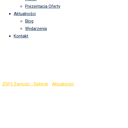
Prezentacja Oferty
Aktualności
Blog
Wydarzenia
Kontakt
Europejski dzień
języków
ZSP3 Zamość - Elektryk
-
Aktualności
-
Europejski dzień języków