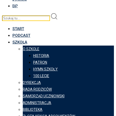
BiP
START
PODCAST
SZKOŁA
O SZKOLE
HISTORIA
PATRON
HYMN SZKOŁY
100 LECIE
DYREKCJA
RADA RODZICÓW
SAMORZĄD UCZNIOWSKI
ADMINISTRACJA
BIBLIOTEKA