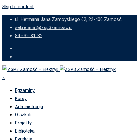
Skip to content
ul. Hetmana Jana Zamoyskiego 62, 22-400 Zamość
sekretariat@zsp3zamosc.pl
84 639-81-32
x
Egzaminy
Kursy
Administracja
O szkole
Projekty
Biblioteka
Dyrekcja