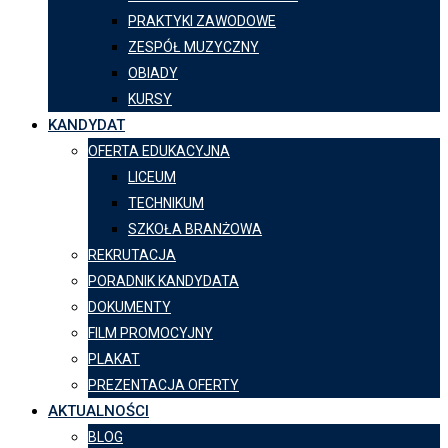
PRAKTYKI ZAWODOWE
ZESPÓŁ MUZYCZNY
OBIADY
KURSY
KANDYDAT
OFERTA EDUKACYJNA
LICEUM
TECHNIKUM
SZKOŁA BRANŻOWA
REKRUTACJA
PORADNIK KANDYDATA
DOKUMENTY
FILM PROMOCYJNY
PLAKAT
PREZENTACJA OFERTY
AKTUALNOŚCI
BLOG