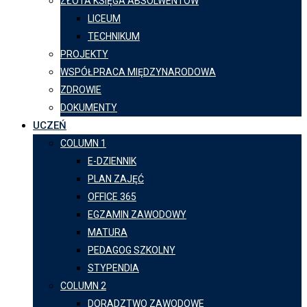
ZŁOTA KSIĘGA ABSOLWENTÓW
LICEUM
TECHNIKUM
PROJEKTY
WSPÓŁPRACA MIĘDZYNARODOWA
ZDROWIE
DOKUMENTY
UCZEŃ
COLUMN 1
E-DZIENNIK
PLAN ZAJĘĆ
OFFICE 365
EGZAMIN ZAWODOWY
MATURA
PEDAGOG SZKOLNY
STYPENDIA
COLUMN 2
DORADZTWO ZAWODOWE