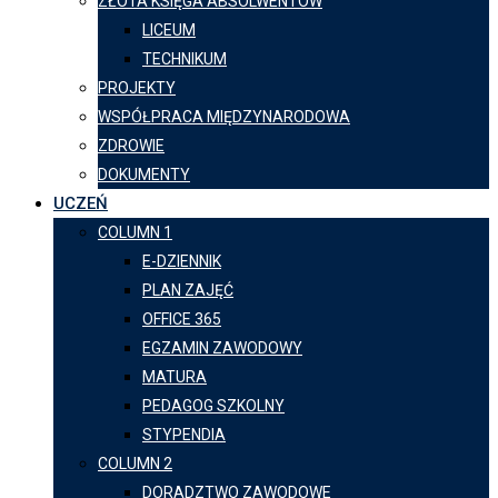
ZŁOTA KSIĘGA ABSOLWENTÓW
LICEUM
TECHNIKUM
PROJEKTY
WSPÓŁPRACA MIĘDZYNARODOWA
ZDROWIE
DOKUMENTY
UCZEŃ
COLUMN 1
E-DZIENNIK
PLAN ZAJĘĆ
OFFICE 365
EGZAMIN ZAWODOWY
MATURA
PEDAGOG SZKOLNY
STYPENDIA
COLUMN 2
DORADZTWO ZAWODOWE