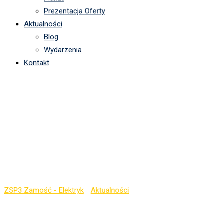
Prezentacja Oferty
Aktualności
Blog
Wydarzenia
Kontakt
Egzamin zawodowy –
odbiór certyfikatów
potwierdzających
kwalifikacje zawodowe
ZSP3 Zamość - Elektryk
-
Aktualności
-
Egzamin zawodowy –
odbiór certyfikatów potwierdzających kwalifikacje zawodowe