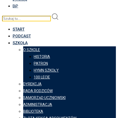
BiP
START
PODCAST
SZKOŁA
O SZKOLE
HISTORIA
PATRON
HYMN SZKOŁY
100 LECIE
DYREKCJA
RADA RODZICÓW
SAMORZĄD UCZNIOWSKI
ADMINISTRACJA
BIBLIOTEKA