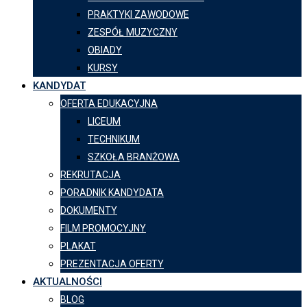
PRAKTYKI ZAWODOWE
ZESPÓŁ MUZYCZNY
OBIADY
KURSY
KANDYDAT
OFERTA EDUKACYJNA
LICEUM
TECHNIKUM
SZKOŁA BRANŻOWA
REKRUTACJA
PORADNIK KANDYDATA
DOKUMENTY
FILM PROMOCYJNY
PLAKAT
PREZENTACJA OFERTY
AKTUALNOŚCI
BLOG