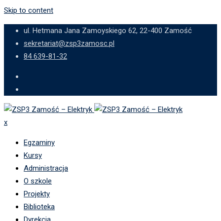
Skip to content
ul. Hetmana Jana Zamoyskiego 62, 22-400 Zamość
sekretariat@zsp3zamosc.pl
84 639-81-32
x
Egzaminy
Kursy
Administracja
O szkole
Projekty
Biblioteka
Dyrekcja