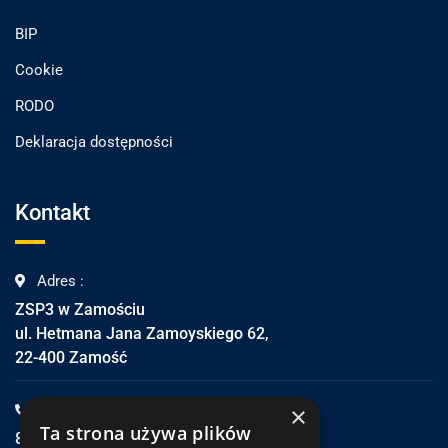
BIP
Cookie
RODO
Deklaracja dostępności
Kontakt
Adres :
ZSP3 w Zamościu
ul. Hetmana Jana Zamoyskiego 62,
22-400 Zamość
×
Telefon :
Ta strona używa plików
84 639-81-32