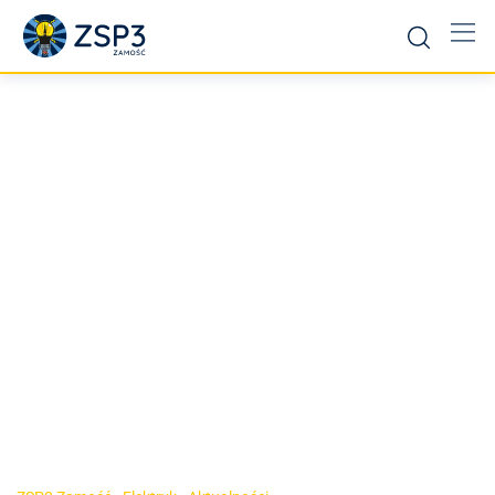
Badania lekarskie
uczniów – dla
kandydatów do
Technikum i Szkoły
Branżowej