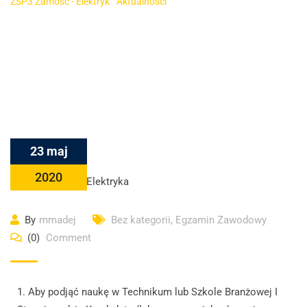
ZSP3 Zamość - Elektryk
-
Aktualności
-
Badania lekarskie uczniów –
dla kandydatów do Technikum i Szkoły Branżowej
23 maj
2020
By
mmadej
Bez kategorii
,
Egzamin Zawodowy
(0)
Comment
1. Aby podjąć naukę w Technikum lub Szkole Branżowej I