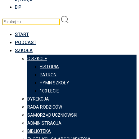
BiP
START
PODCAST
SZKOŁA
O SZKOLE
HISTORIA
PATRON
HYMN SZKOŁY
100 LECIE
DYREKCJA
RADA RODZICÓW
SAMORZĄD UCZNIOWSKI
ADMINISTRACJA
BIBLIOTEKA