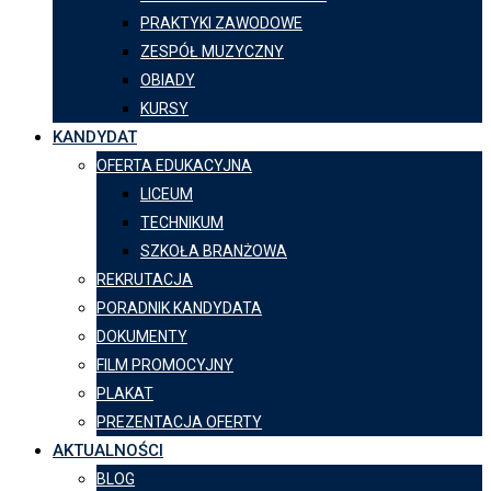
PRAKTYKI ZAWODOWE
ZESPÓŁ MUZYCZNY
OBIADY
KURSY
KANDYDAT
OFERTA EDUKACYJNA
LICEUM
TECHNIKUM
SZKOŁA BRANŻOWA
REKRUTACJA
PORADNIK KANDYDATA
DOKUMENTY
FILM PROMOCYJNY
PLAKAT
PREZENTACJA OFERTY
AKTUALNOŚCI
BLOG