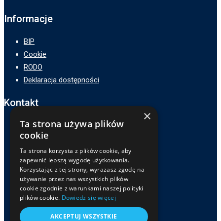
Informacje
BIP
Cookie
RODO
Deklaracja dostępności
Kontakt
×
Ta strona używa plików
Adres :
cookie
ZSP3 w Zamościu
Ta strona korzysta z plików cookie, aby
ul. Hetmana Jana Zamoyskiego 62,
zapewnić lepszą wygodę użytkowania.
22-400 Zamość
Korzystając z tej strony, wyrażasz zgodę na
Telefon :
używanie przez nas wszystkich plików
cookie zgodnie z warunkami naszej polityki
84 639-81-32
plików cookie.
Dowiedz się więcej
E-mail :
sekretariat@zsp3zamosc.pl
AKCEPTUJ WSZYSTKIE