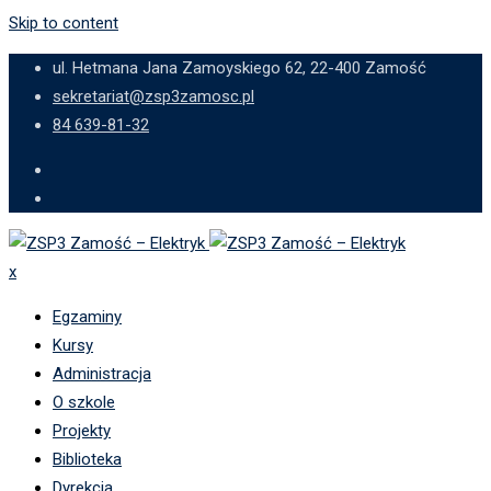
Skip to content
ul. Hetmana Jana Zamoyskiego 62, 22-400 Zamość
sekretariat@zsp3zamosc.pl
84 639-81-32
x
Egzaminy
Kursy
Administracja
O szkole
Projekty
Biblioteka
Dyrekcja