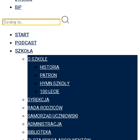
BiP
START
PODCAST
SZKOŁA
O SZKOLE
HISTORIA
PATRON
HYMN SZKOŁY
100 LECIE
DYREKCJA
RADA RODZICÓW
SAMORZĄD UCZNIOWSKI
ADMINISTRACJA
BIBLIOTEKA