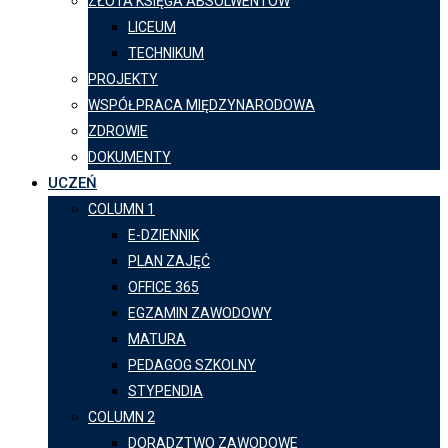
ZŁOTA KSIĘGA ABSOLWENTÓW
LICEUM
TECHNIKUM
PROJEKTY
WSPÓŁPRACA MIĘDZYNARODOWA
ZDROWIE
DOKUMENTY
UCZEŃ
COLUMN 1
E-DZIENNIK
PLAN ZAJĘĆ
OFFICE 365
EGZAMIN ZAWODOWY
MATURA
PEDAGOG SZKOLNY
STYPENDIA
COLUMN 2
DORADZTWO ZAWODOWE