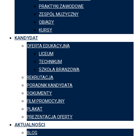
PRAKTYKI ZAWODOWE
ZESPÓŁ MUZYCZNY
OBIADY
KURSY
KANDYDAT
OFERTA EDUKACYJNA
LICEUM
TECHNIKUM
SZKOŁA BRANŻOWA
REKRUTACJA
PORADNIK KANDYDATA
DOKUMENTY
FILM PROMOCYJNY
PLAKAT
PREZENTACJA OFERTY
AKTUALNOŚCI
BLOG