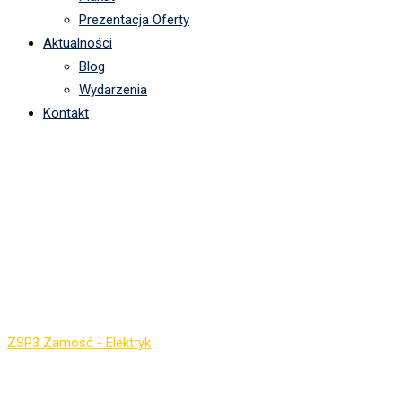
Prezentacja Oferty
Aktualności
Blog
Wydarzenia
Kontakt
Klasa Psychologiczno-
Społeczna. Zrozum
Ludzi. Kształtuj
Przyszłość.
ZSP3 Zamość - Elektryk
-
Klasa Psychologiczno-Społeczna.
Zrozum Ludzi. Kształtuj Przyszłość.