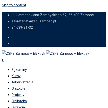
Skip to content
ul. Hetmana Jana Zamoyskiego 62, 22-400 Zamość
sekretariat@zsp3zamosc.pl
84 639-81-32
x
Egzaminy
Kursy
Administracja
O szkole
Projekty
Biblioteka
Dyrekcja