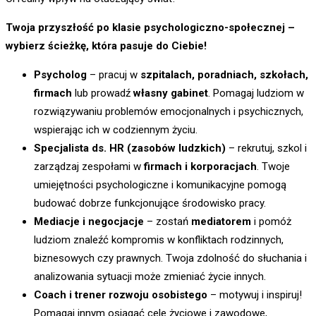
Twoja przyszłość po klasie psychologiczno-społecznej –
wybierz ścieżkę, która pasuje do Ciebie!
Psycholog
– pracuj w
szpitalach, poradniach, szkołach,
firmach
lub prowadź
własny gabinet
. Pomagaj ludziom w
rozwiązywaniu problemów emocjonalnych i psychicznych,
wspierając ich w codziennym życiu.
Specjalista ds. HR (zasobów ludzkich)
– rekrutuj, szkol i
zarządzaj zespołami w
firmach i korporacjach
. Twoje
umiejętności psychologiczne i komunikacyjne pomogą
budować dobrze funkcjonujące środowisko pracy.
Mediacje i negocjacje
– zostań
mediatorem
i pomóż
ludziom znaleźć kompromis w konfliktach rodzinnych,
biznesowych czy prawnych. Twoja zdolność do słuchania i
analizowania sytuacji może zmieniać życie innych.
Coach i trener rozwoju osobistego
– motywuj i inspiruj!
Pomagaj innym osiągać cele życiowe i zawodowe,