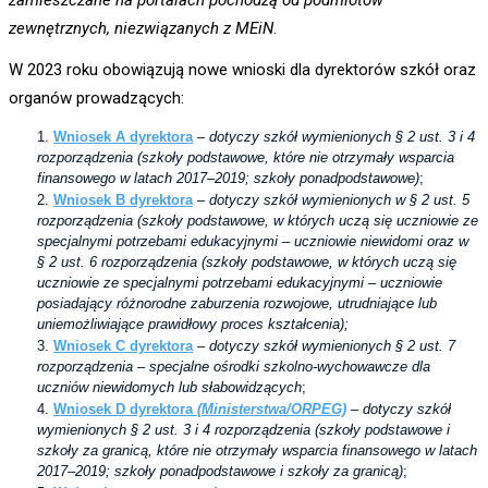
zewnętrznych, niezwiązanych z MEiN
.
W 2023 roku obowiązują nowe wnioski dla dyrektorów szkół oraz
organów prowadzących:
Wniosek A dyrektora
–
dotyczy szkół wymienionych § 2 ust. 3 i 4
rozporządzenia (szkoły podstawowe, które nie otrzymały wsparcia
finansowego w latach 2017–2019; szkoły ponadpodstawowe)
;
Wniosek B dyrektora
–
dotyczy szkół wymienionych w § 2 ust. 5
rozporządzenia (szkoły podstawowe, w których uczą się uczniowie ze
specjalnymi potrzebami edukacyjnymi – uczniowie niewidomi oraz w
§ 2 ust. 6 rozporządzenia (szkoły podstawowe, w których uczą się
uczniowie ze specjalnymi potrzebami edukacyjnymi – uczniowie
posiadający różnorodne zaburzenia rozwojowe, utrudniające lub
uniemożliwiające prawidłowy proces kształcenia);
Wniosek C dyrektora
–
dotyczy szkół wymienionych § 2 ust. 7
rozporządzenia – specjalne ośrodki szkolno-wychowawcze dla
uczniów niewidomych lub słabowidzących
;
Wniosek D dyrektora
(Ministerstwa/ORPEG)
–
dotyczy szkół
wymienionych § 2 ust. 3 i 4 rozporządzenia (szkoły podstawowe i
szkoły za granicą, które nie otrzymały wsparcia finansowego w latach
2017–2019; szkoły ponadpodstawowe i szkoły za granicą)
;