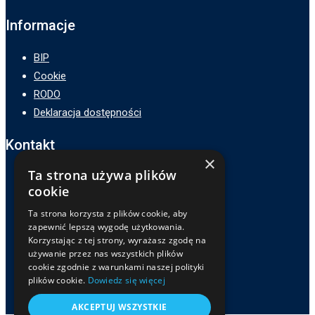
Informacje
BIP
Cookie
RODO
Deklaracja dostępności
Kontakt
×
Ta strona używa plików
Adres :
cookie
ZSP3 w Zamościu
ul. Hetmana Jana Zamoyskiego 62,
Ta strona korzysta z plików cookie, aby
zapewnić lepszą wygodę użytkowania.
22-400 Zamość
Korzystając z tej strony, wyrażasz zgodę na
Telefon :
używanie przez nas wszystkich plików
cookie zgodnie z warunkami naszej polityki
84 639-81-32
plików cookie.
Dowiedz się więcej
E-mail :
sekretariat@zsp3zamosc.pl
AKCEPTUJ WSZYSTKIE