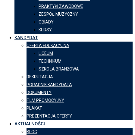
PRAKTYKI ZAWODOWE
ZESPÓŁ MUZYCZNY
OBIADY
KURSY
KANDYDAT
OFERTA EDUKACYJNA
LICEUM
TECHNIKUM
SZKOŁA BRANŻOWA
REKRUTACJA
PORADNIK KANDYDATA
DOKUMENTY
FILM PROMOCYJNY
PLAKAT
PREZENTACJA OFERTY
AKTUALNOŚCI
BLOG