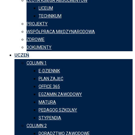
ZŁOTA KSIĘGA ABSOLWENTÓW
LICEUM
TECHNIKUM
PROJEKTY
WSPÓŁPRACA MIĘDZYNARODOWA
ZDROWIE
DOKUMENTY
UCZEŃ
COLUMN 1
E-DZIENNIK
PLAN ZAJĘĆ
OFFICE 365
EGZAMIN ZAWODOWY
MATURA
PEDAGOG SZKOLNY
STYPENDIA
COLUMN 2
DORADZTWO ZAWODOWE