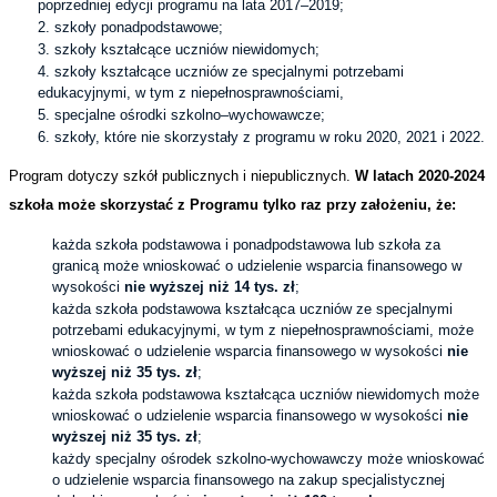
poprzedniej edycji programu na lata 2017–2019;
szkoły ponadpodstawowe;
szkoły kształcące uczniów niewidomych;
szkoły kształcące uczniów ze specjalnymi potrzebami
edukacyjnymi, w tym z niepełnosprawnościami,
specjalne ośrodki szkolno–wychowawcze;
szkoły, które nie skorzystały z programu w roku 2020, 2021 i 2022.
Program dotyczy szkół publicznych i niepublicznych.
W latach 2020-2024
szkoła może skorzystać z Programu tylko raz przy założeniu, że:
każda szkoła podstawowa i ponadpodstawowa lub szkoła za
granicą może wnioskować o udzielenie wsparcia finansowego w
wysokości
nie wyższej niż 14 tys. zł
;
każda szkoła podstawowa kształcąca uczniów ze specjalnymi
potrzebami edukacyjnymi, w tym z niepełnosprawnościami, może
wnioskować o udzielenie wsparcia finansowego w wysokości
nie
wyższej niż 35 tys. zł
;
każda szkoła podstawowa kształcąca uczniów niewidomych może
wnioskować o udzielenie wsparcia finansowego w wysokości
nie
wyższej niż 35 tys. zł
;
każdy specjalny ośrodek szkolno-wychowawczy może wnioskować
o udzielenie wsparcia finansowego na zakup specjalistycznej