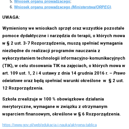
Wniosek organu prowadzącego
;
Wniosek organu prowadzącego
(Ministerstwa/ORPEG)
.
UWAGA:
Wymieniony we wnioskach sprzęt oraz wszystkie pozostałe
pomoce dydaktyczne i narzędzia do terapii, o których mowa
w § 2 ust. 3-7 Rozporządzenia, muszą spełniać wymagania
niezbędne do realizacji programów nauczania z
wykorzystaniem technologii informacyjno-komunikacyjnych
(TIK), w celu stosowania TIK na zajęciach, o których mowa w
art. 109 ust. 1, 2 i 4 ustawy z dnia 14 grudnia 2016 r. –
Prawo
oświatowe
oraz będą spełniać warunki określone w § 2 ust.
12 Rozporządzenia.
Szkoła zrealizuje w 100 % obowiązkowe działania
merytoryczne, wymagane w związku z otrzymanym
wsparciem finansowym, określone w § 6 Rozporządzenia.
https://www.gov.pl/web/edukacja-i-nauka/aktywna-tablica