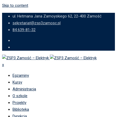
Skip to content
ul. Hetmana Jana Zamoyskiego 62, 22-400 Zamość
sekretariat@zsp3zamosc.pl
84 639-81-32
x
Egzaminy
Kursy
Administracja
O szkole
Projekty
Biblioteka
Dyrekcja