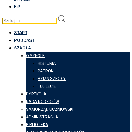
BiP
START
PODCAST
SZKOŁA
O SZKOLE
HISTORIA
PATRON
HYMN SZKOŁY
100 LECIE
DYREKCJA
RADA RODZICÓW
SAMORZĄD UCZNIOWSKI
ADMINISTRACJA
BIBLIOTEKA