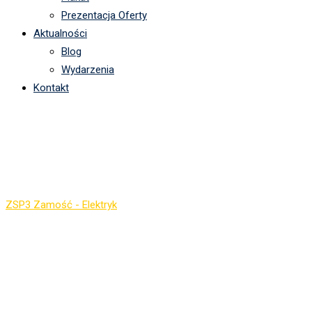
Prezentacja Oferty
Aktualności
Blog
Wydarzenia
Kontakt
Aktywna tablica –
edycja 2023
ZSP3 Zamość - Elektryk
-
Aktywna tablica – edycja 2023